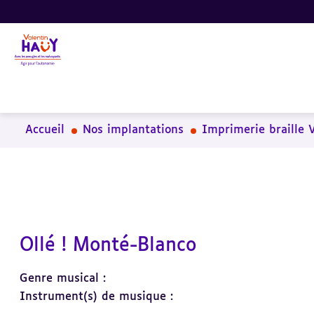
Aller
Aller
Aller
au
au
à
contenu
pied
la
principal
de
recherche
page
Accueil
Nos implantations
Imprimerie braille 
Ollé ! Monté-Blanco
Genre musical :
Instrument(s) de musique :