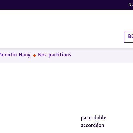
No
B
Valentin Haüy
Nos partitions
paso-doble
accordéon