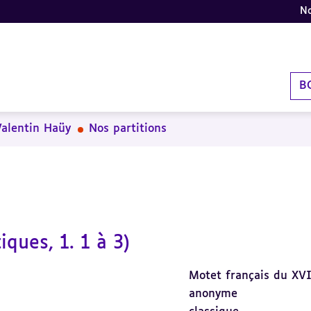
No
B
Valentin Haüy
Nos partitions
ques, 1. 1 à 3)
Motet français du XVII
anonyme