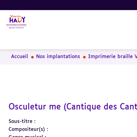
Aller
Aller
Aller
au
au
à
contenu
pied
la
principal
de
recherche
page
Accueil
Nos implantations
Imprimerie braille 
Osculetur me (Cantique des Canti
Sous-titre :
Compositeur(s) :