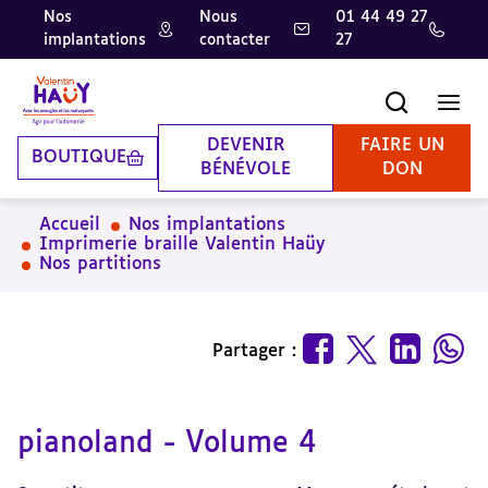
Nos
Nous
01 44 49 27
implantations
contacter
27
Aller
Aller
Aller
au
au
à
contenu
pied
la
Recherche
Men
principal
de
recherche
page
DEVENIR
FAIRE UN
BOUTIQUE
BÉNÉVOLE
DON
Accueil
Nos implantations
Imprimerie braille Valentin Haüy
Nos partitions
Partager :
pianoland - Volume 4