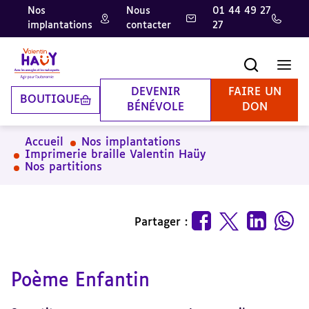
Nos
Nous
01 44 49 27
implantations
contacter
27
Aller
Aller
Aller
au
au
à
contenu
pied
la
Recherche
Men
principal
de
recherche
page
DEVENIR
FAIRE UN
BOUTIQUE
BÉNÉVOLE
DON
Accueil
Nos implantations
Imprimerie braille Valentin Haüy
Nos partitions
Partager :
Poème Enfantin