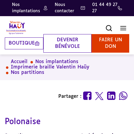
Nos
Nous
01 44 49 27
implantations
contacter
27
Aller
Aller
Aller
au
au
à
contenu
pied
la
Recherche
Men
principal
de
recherche
page
DEVENIR
FAIRE UN
BOUTIQUE
BÉNÉVOLE
DON
Accueil
Nos implantations
Imprimerie braille Valentin Haüy
Nos partitions
Partager :
Polonaise