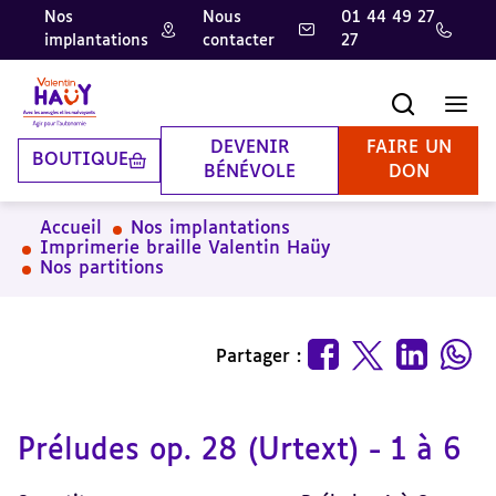
Nos
Nous
01 44 49 27
implantations
contacter
27
Aller
Aller
Aller
au
au
à
contenu
pied
la
Recherche
Men
principal
de
recherche
page
DEVENIR
FAIRE UN
BOUTIQUE
BÉNÉVOLE
DON
Accueil
Nos implantations
Imprimerie braille Valentin Haüy
Nos partitions
Partager :
Préludes op. 28 (Urtext) - 1 à 6