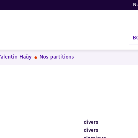
No
B
Valentin Haüy
Nos partitions
divers
divers