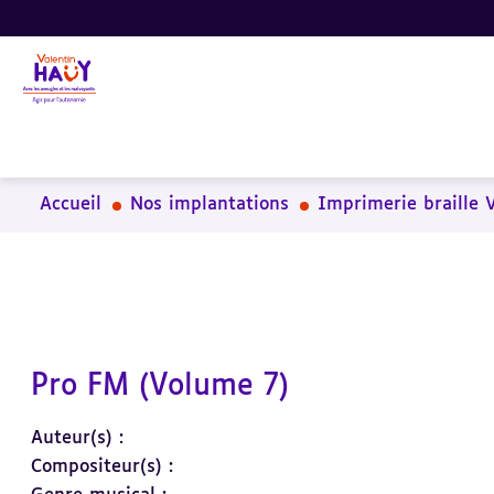
Aller
Aller
Aller
au
au
à
contenu
pied
la
principal
de
recherche
page
Accueil
Nos implantations
Imprimerie braille 
Pro FM (Volume 7)
Auteur(s) :
Compositeur(s) :