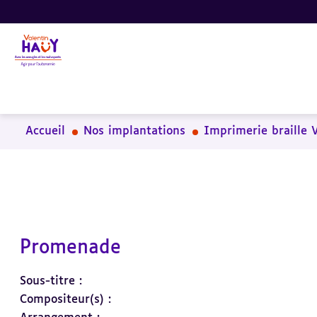
Aller
Aller
Aller
au
au
à
contenu
pied
la
principal
de
recherche
page
Accueil
Nos implantations
Imprimerie braille 
Promenade
Sous-titre :
Compositeur(s) :