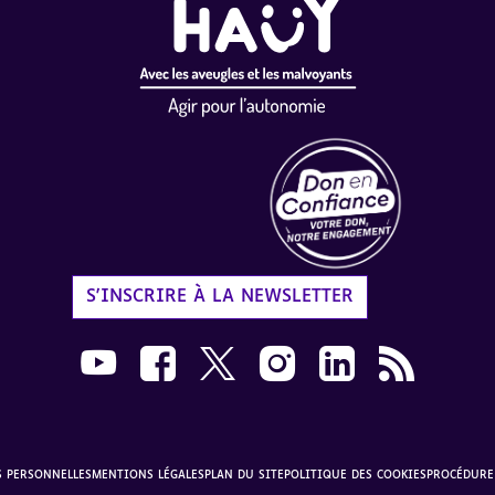
Label Don en Confiance - 
S'INSCRIRE À LA NEWSLETTER
Nous suivre sur Youtube AVH dans une nouvelle
Nous suivre sur Facebook AVH dans une n
Nous suivre sur X AVH dans une no
Nous suivre sur Instagram 
Nous suivre sur Link
Flux RSS AVH 
S PERSONNELLES
MENTIONS LÉGALES
PLAN DU SITE
POLITIQUE DES COOKIES
PROCÉDURE 