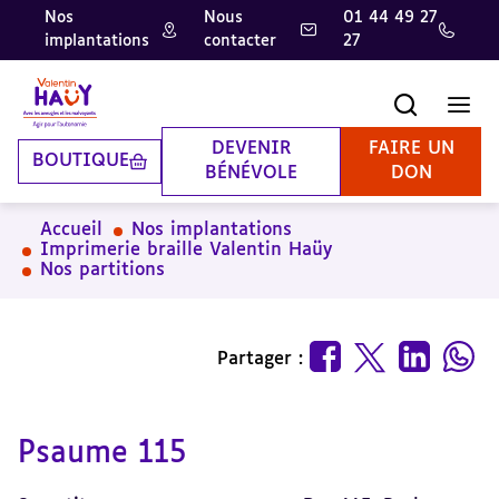
Nos
Nous
01 44 49 27
implantations
contacter
27
Aller
Aller
Aller
au
au
à
contenu
pied
la
Recherche
Men
principal
de
recherche
page
DEVENIR
FAIRE UN
BOUTIQUE
BÉNÉVOLE
DON
Accueil
Nos implantations
Imprimerie braille Valentin Haüy
Nos partitions
Partager :
Psaume 115