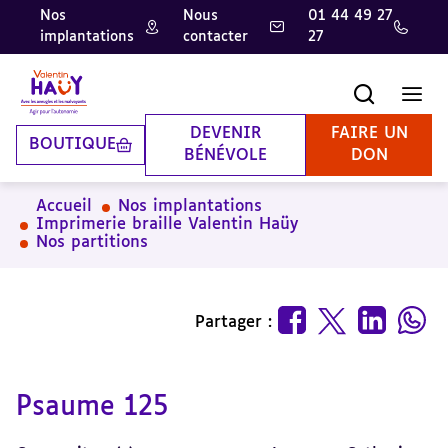
Nos
Nous
01 44 49 27
implantations
contacter
27
Aller
Aller
Aller
au
au
à
contenu
pied
la
Recherche
Men
principal
de
recherche
page
DEVENIR
FAIRE UN
BOUTIQUE
BÉNÉVOLE
DON
Accueil
Nos implantations
Imprimerie braille Valentin Haüy
Nos partitions
Partager :
Psaume 125