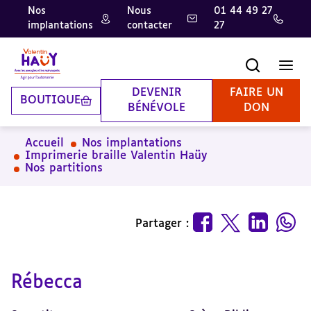
Nos
Nous
01 44 49 27
implantations
contacter
27
Aller
Aller
Aller
au
au
à
contenu
pied
la
Recherche
Men
principal
de
recherche
page
DEVENIR
FAIRE UN
BOUTIQUE
BÉNÉVOLE
DON
Accueil
Nos implantations
Imprimerie braille Valentin Haüy
Nos partitions
Partager :
Rébecca