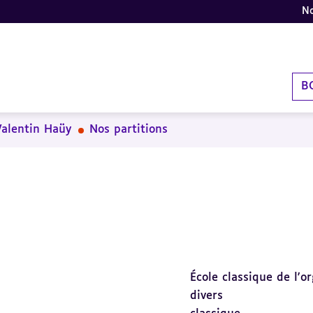
No
B
Valentin Haüy
Nos partitions
École classique de l'o
divers