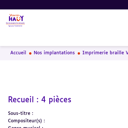
Aller
Aller
Aller
au
au
à
contenu
pied
la
principal
de
recherche
page
Accueil
Nos implantations
Imprimerie braille 
Recueil : 4 pièces
Sous-titre :
Compositeur(s) :