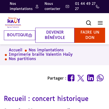
Nos
Nous
01 44 49 27
implantations
contacter
27
Aller
Aller
Aller
au
au
à
contenu
pied
la
Recherche
Men
principal
de
recherche
page
DEVENIR
FAIRE UN
BOUTIQUE
BÉNÉVOLE
DON
Accueil
Nos implantations
Imprimerie braille Valentin Haüy
Nos partitions
Partager :
Recueil : concert historique