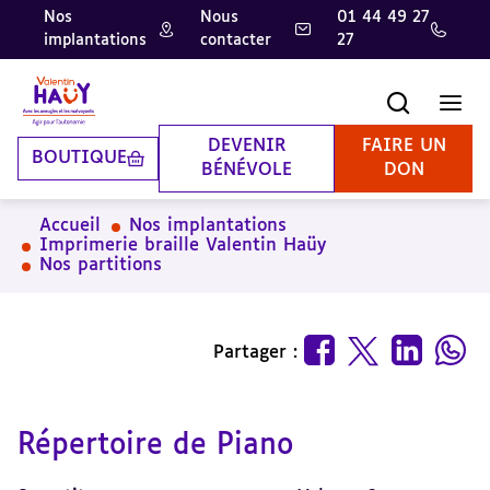
Nos
Nous
01 44 49 27
implantations
contacter
27
Aller
Aller
Aller
au
au
à
contenu
pied
la
Recherche
Men
principal
de
recherche
page
DEVENIR
FAIRE UN
BOUTIQUE
BÉNÉVOLE
DON
Accueil
Nos implantations
Imprimerie braille Valentin Haüy
Nos partitions
Partager :
Répertoire de Piano