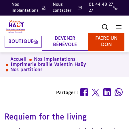
Nos
Nous
01 44 49 27
implantations
contacter
27
Aller
Aller
Aller
au
au
à
contenu
pied
la
Recherche
Men
principal
de
recherche
page
DEVENIR
FAIRE UN
BOUTIQUE
BÉNÉVOLE
DON
Accueil
Nos implantations
Imprimerie braille Valentin Haüy
Nos partitions
Partager :
Requiem for the living