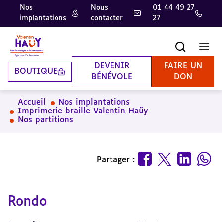
Nos
Nous
01 44 49 27
implantations
contacter
27
Aller
Aller
Aller
au
au
à
contenu
pied
la
Recherche
Men
principal
de
recherche
page
DEVENIR
FAIRE UN
BOUTIQUE
BÉNÉVOLE
DON
Accueil
Nos implantations
Imprimerie braille Valentin Haüy
Nos partitions
Partager :
Rondo