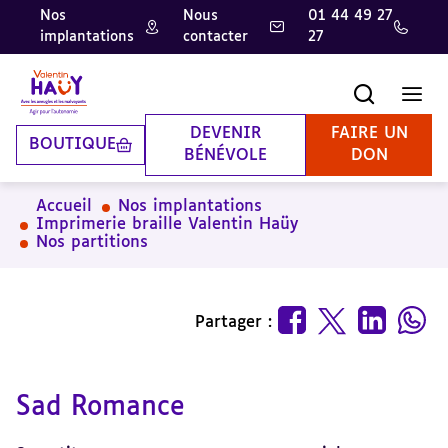
Nos
Nous
01 44 49 27
implantations
contacter
27
Aller
Aller
Aller
au
au
à
contenu
pied
la
Recherche
Men
principal
de
recherche
page
DEVENIR
FAIRE UN
BOUTIQUE
BÉNÉVOLE
DON
Accueil
Nos implantations
Imprimerie braille Valentin Haüy
Nos partitions
Partager :
Sad Romance