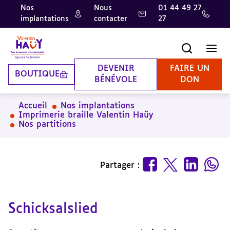
Nos
Nous
01 44 49 27
implantations
contacter
27
Aller
Aller
Aller
au
au
à
contenu
pied
la
Recherche
Men
principal
de
recherche
page
DEVENIR
FAIRE UN
BOUTIQUE
BÉNÉVOLE
DON
Accueil
Nos implantations
Imprimerie braille Valentin Haüy
Nos partitions
Partager :
Schicksalslied