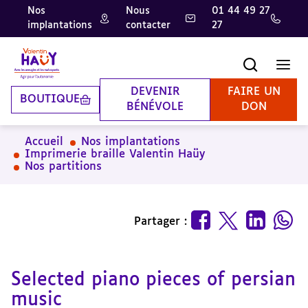
Nos
Nous
01 44 49 27
implantations
contacter
27
Aller
Aller
Aller
au
au
à
contenu
pied
la
Recherche
Men
principal
de
recherche
page
DEVENIR
FAIRE UN
BOUTIQUE
BÉNÉVOLE
DON
Accueil
Nos implantations
Imprimerie braille Valentin Haüy
Nos partitions
Partager :
Selected piano pieces of persian
music