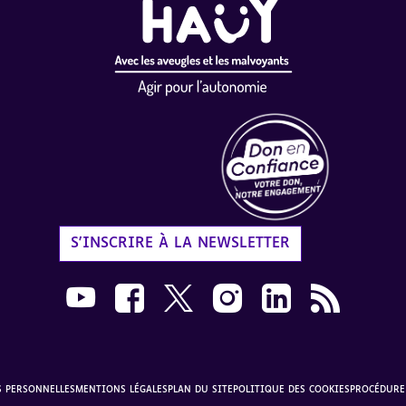
Label Don en Confiance - 
S'INSCRIRE À LA NEWSLETTER
Nous suivre sur Youtube AVH dans une nouvelle
Nous suivre sur Facebook AVH dans une n
Nous suivre sur X AVH dans une no
Nous suivre sur Instagram 
Nous suivre sur Link
Flux RSS AVH 
S PERSONNELLES
MENTIONS LÉGALES
PLAN DU SITE
POLITIQUE DES COOKIES
PROCÉDURE 