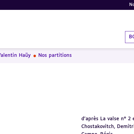
No
B
Valentin Haüy
Nos partitions
d'après La valse n° 2 e
Chostakovitch, Demitr