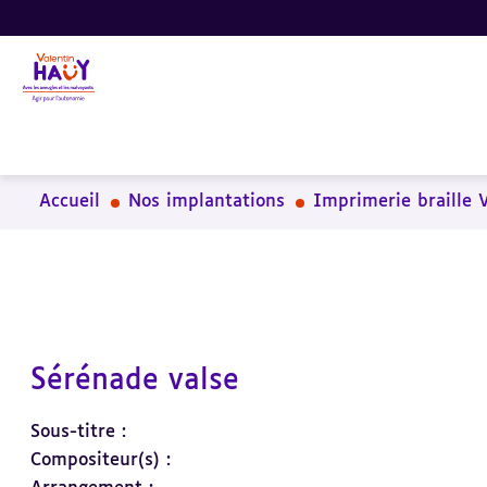
Aller
Aller
Aller
au
au
à
contenu
pied
la
principal
de
recherche
page
Accueil
Nos implantations
Imprimerie braille 
Sérénade valse
Sous-titre :
Compositeur(s) :