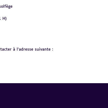
solfège
1 H)
acter à l’adresse suivante :