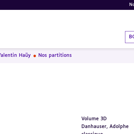
No
B
Valentin Haüy
Nos partitions
Volume 3D
Danhauser, Adolphe