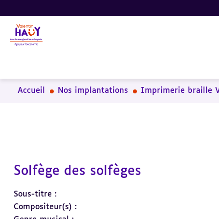
Aller
Aller
Aller
au
au
à
contenu
pied
la
principal
de
recherche
page
Accueil
Nos implantations
Imprimerie braille 
Solfège des solfèges
Sous-titre :
Compositeur(s) :