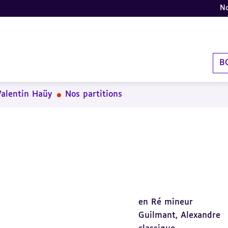
No
B
Valentin Haüy
Nos partitions
en Ré mineur
Guilmant, Alexandre