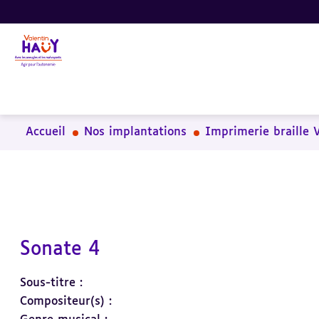
Aller
Aller
Aller
au
au
à
contenu
pied
la
principal
de
recherche
page
Accueil
Nos implantations
Imprimerie braille 
Sonate 4
Sous-titre :
Compositeur(s) :