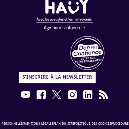
Label Don en Confiance - 
S'INSCRIRE À LA NEWSLETTER
Nous suivre sur Youtube AVH dans une nouvelle
Nous suivre sur Facebook AVH dans une n
Nous suivre sur X AVH dans une no
Nous suivre sur Instagram 
Nous suivre sur Link
Flux RSS AVH 
S PERSONNELLES
MENTIONS LÉGALES
PLAN DU SITE
POLITIQUE DES COOKIES
PROCÉDURE 