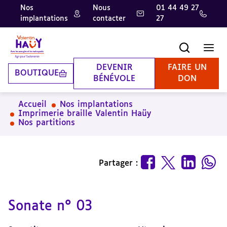
Nos
Nous
01 44 49 27
implantations
contacter
27
Aller
Aller
Aller
au
au
à
contenu
pied
la
Recherche
Men
principal
de
recherche
page
DEVENIR
FAIRE UN
BOUTIQUE
BÉNÉVOLE
DON
Accueil
Nos implantations
Imprimerie braille Valentin Haüy
Nos partitions
Partager :
Sonate n° 03