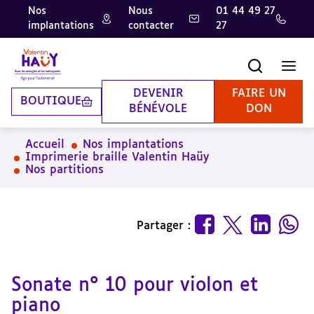
Nos
Nous
01 44 49 27
implantations
contacter
27
Aller
Aller
Aller
au
au
à
contenu
pied
la
Recherche
Men
principal
de
recherche
page
DEVENIR
FAIRE UN
BOUTIQUE
BÉNÉVOLE
DON
Accueil
Nos implantations
Imprimerie braille Valentin Haüy
Nos partitions
Partager :
Sonate n° 10 pour violon et
piano