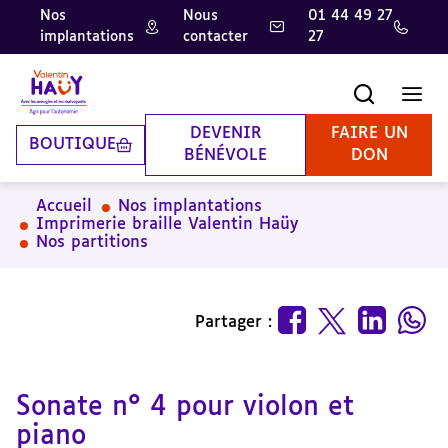
Nos
Nous
01 44 49 27
implantations
contacter
27
Aller
Aller
Aller
au
au
à
contenu
pied
la
Recherche
Men
principal
de
recherche
page
DEVENIR
FAIRE UN
BOUTIQUE
BÉNÉVOLE
DON
Accueil
Nos implantations
Imprimerie braille Valentin Haüy
Nos partitions
Partager :
Sonate n° 4 pour violon et
piano