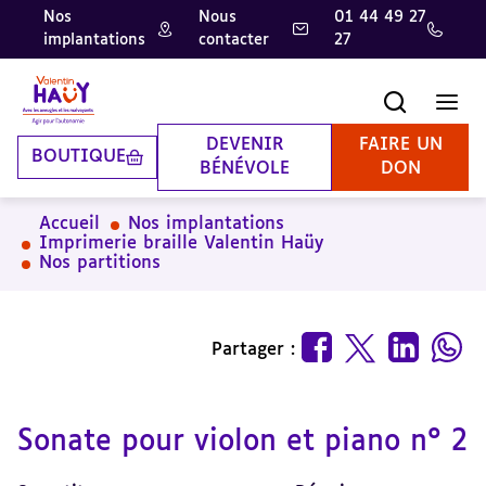
Nos
Nous
01 44 49 27
implantations
contacter
27
Aller
Aller
Aller
au
au
à
contenu
pied
la
Recherche
Men
principal
de
recherche
page
DEVENIR
FAIRE UN
BOUTIQUE
BÉNÉVOLE
DON
Accueil
Nos implantations
Imprimerie braille Valentin Haüy
Nos partitions
Partager :
Sonate pour violon et piano n° 2