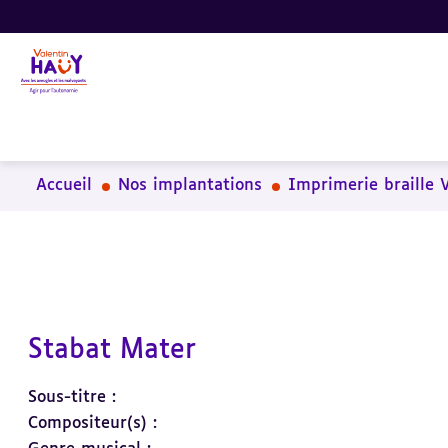
Aller
Aller
Aller
au
au
à
contenu
pied
la
principal
de
recherche
page
Accueil
Nos implantations
Imprimerie braille 
Stabat Mater
Sous-titre :
Compositeur(s) :