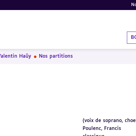
No
B
Valentin Haüy
Nos partitions
(voix de soprano, choe
Poulenc, Francis