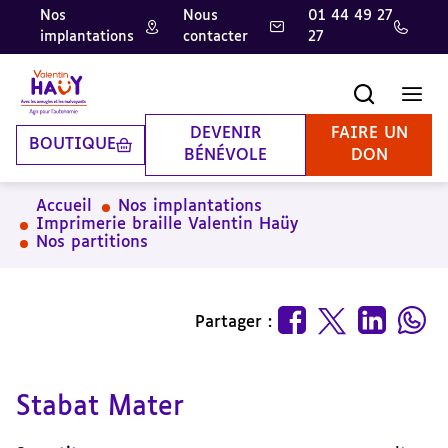
Nos
Nous
01 44 49 27
implantations
contacter
27
Aller
Aller
Aller
au
au
à
contenu
pied
la
Recherche
Men
principal
de
recherche
page
DEVENIR
FAIRE UN
BOUTIQUE
BÉNÉVOLE
DON
Accueil
Nos implantations
Imprimerie braille Valentin Haüy
Nos partitions
Partager :
Stabat Mater