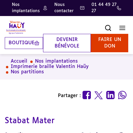
Nos
Nous
01 44 49 27
implantations
contacter
27
Aller
Aller
Aller
au
au
à
contenu
pied
la
Recherche
Men
principal
de
recherche
page
DEVENIR
FAIRE UN
BOUTIQUE
BÉNÉVOLE
DON
Accueil
Nos implantations
Imprimerie braille Valentin Haüy
Nos partitions
Partager :
Stabat Mater