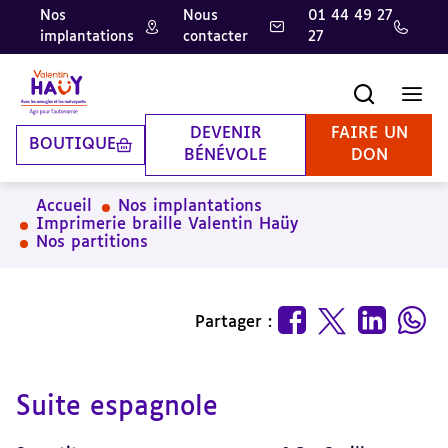
Nos
Nous
01 44 49 27
implantations
contacter
27
Aller
Aller
Aller
au
au
à
contenu
pied
la
Recherche
Men
principal
de
recherche
page
DEVENIR
FAIRE UN
BOUTIQUE
BÉNÉVOLE
DON
Accueil
Nos implantations
Imprimerie braille Valentin Haüy
Nos partitions
Partager :
Suite espagnole