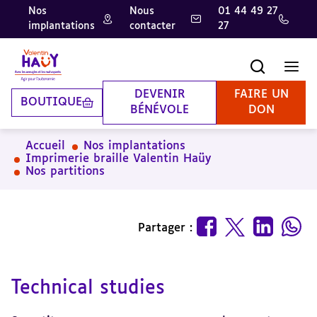
Nos
Nous
01 44 49 27
implantations
contacter
27
Aller
Aller
Aller
au
au
à
contenu
pied
la
Recherche
Men
principal
de
recherche
page
DEVENIR
FAIRE UN
BOUTIQUE
BÉNÉVOLE
DON
Accueil
Nos implantations
Imprimerie braille Valentin Haüy
Nos partitions
Partager :
Technical studies