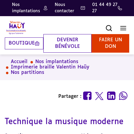
Nos
Nous
01 44 49 27
implantations
contacter
27
Aller
Aller
Aller
au
au
à
contenu
pied
la
Recherche
Men
principal
de
recherche
page
DEVENIR
FAIRE UN
BOUTIQUE
BÉNÉVOLE
DON
Accueil
Nos implantations
Imprimerie braille Valentin Haüy
Nos partitions
Partager :
Technique la musique moderne