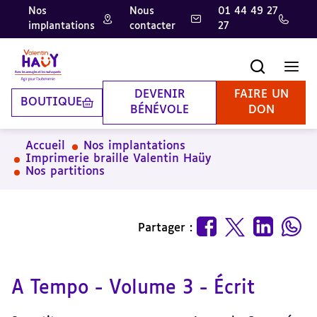
Nos
Nous
01 44 49 27
implantations
contacter
27
Aller
Aller
Aller
au
au
à
contenu
pied
la
Recherche
Men
principal
de
recherche
page
DEVENIR
FAIRE UN
BOUTIQUE
BÉNÉVOLE
DON
Accueil
Nos implantations
Imprimerie braille Valentin Haüy
Nos partitions
Partager :
A Tempo - Volume 3 - Écrit