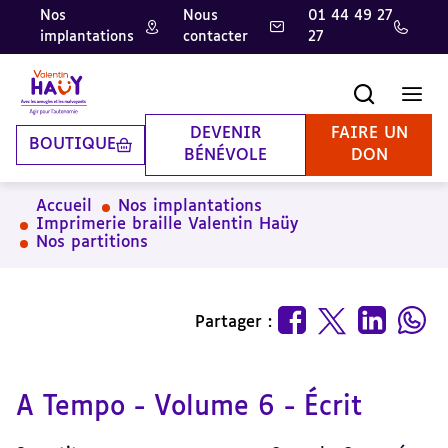
Nos
Nous
01 44 49 27
implantations
contacter
27
Aller
Aller
Aller
au
au
à
contenu
pied
la
Recherche
Men
principal
de
recherche
page
DEVENIR
FAIRE UN
BOUTIQUE
BÉNÉVOLE
DON
Accueil
Nos implantations
Imprimerie braille Valentin Haüy
Nos partitions
Partager :
A Tempo - Volume 6 - Écrit