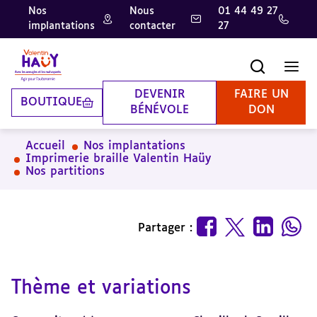
Nos
Nous
01 44 49 27
implantations
contacter
27
Aller
Aller
Aller
au
au
à
contenu
pied
la
Recherche
Men
principal
de
recherche
page
DEVENIR
FAIRE UN
BOUTIQUE
BÉNÉVOLE
DON
Accueil
Nos implantations
Imprimerie braille Valentin Haüy
Nos partitions
Partager :
Thème et variations