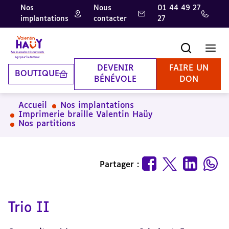
Nos
Nous
01 44 49 27
implantations
contacter
27
Aller
Aller
Aller
au
au
à
contenu
pied
la
Recherche
Men
principal
de
recherche
page
DEVENIR
FAIRE UN
BOUTIQUE
BÉNÉVOLE
DON
Accueil
Nos implantations
Imprimerie braille Valentin Haüy
Nos partitions
Partager :
Trio II