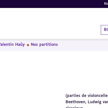
No
B
Valentin Haüy
Nos partitions
(parties de violoncell
Beethoven, Ludwig va