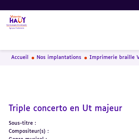
Aller
Aller
Aller
au
au
à
contenu
pied
la
principal
de
recherche
page
Accueil
Nos implantations
Imprimerie braille 
Triple concerto en Ut majeur
Sous-titre :
Compositeur(s) :