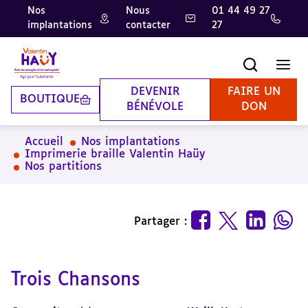
Nos
Nous
01 44 49 27
implantations
contacter
27
Aller
Aller
Aller
au
au
à
contenu
pied
la
Recherche
Men
principal
de
recherche
page
DEVENIR
FAIRE UN
BOUTIQUE
BÉNÉVOLE
DON
Accueil
Nos implantations
Imprimerie braille Valentin Haüy
Nos partitions
Partager :
Trois Chansons