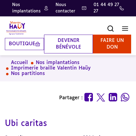
Nos
Nous
01 44 49 27
implantations
contacter
27
Aller
Aller
Aller
au
au
à
contenu
pied
la
Recherche
Men
principal
de
recherche
page
DEVENIR
FAIRE UN
BOUTIQUE
BÉNÉVOLE
DON
Accueil
Nos implantations
Imprimerie braille Valentin Haüy
Nos partitions
Partager :
Ubi caritas