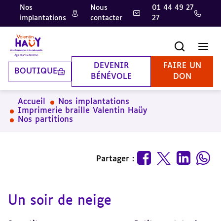
Nos
Nous
01 44 49 27
implantations
contacter
27
Aller
Aller
Aller
au
au
à
contenu
pied
la
Recherche
Men
principal
de
recherche
page
DEVENIR
FAIRE UN
BOUTIQUE
BÉNÉVOLE
DON
Accueil
Nos implantations
Imprimerie braille Valentin Haüy
Nos partitions
Partager :
Un soir de neige