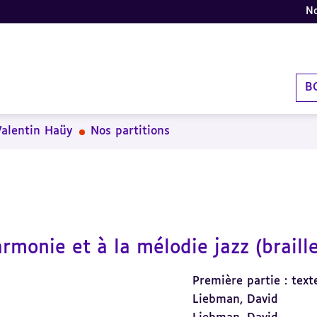
No
B
Valentin Haüy
Nos partitions
monie et à la mélodie jazz (braill
Première partie : tex
Liebman, David