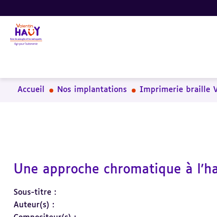
Aller
Aller
Aller
au
au
à
contenu
pied
la
principal
de
recherche
page
Accueil
Nos implantations
Imprimerie braille 
Une approche chromatique à l'har
Sous-titre :
Auteur(s) :