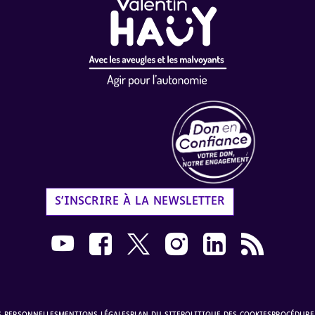
Label Don en Confiance - 
S'INSCRIRE À LA NEWSLETTER
Nous suivre sur Youtube AVH dans une nouvelle
Nous suivre sur Facebook AVH dans une n
Nous suivre sur X AVH dans une no
Nous suivre sur Instagram 
Nous suivre sur Link
Flux RSS AVH 