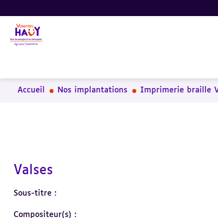
Aller
Aller
Aller
au
au
à
contenu
pied
la
principal
de
recherche
page
Accueil
Nos implantations
Imprimerie braille 
Valses
Sous-titre :
Compositeur(s) :