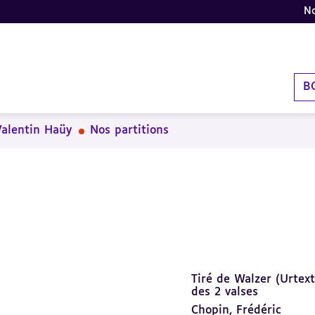
No
B
Valentin Haüy
Nos partitions
Tiré de Walzer (Urtex
des 2 valses
Chopin, Frédéric