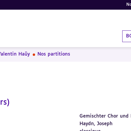
No
B
Valentin Haüy
Nos partitions
rs)
Gemischter Chor und 
Haydn, Joseph