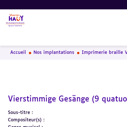
Aller
Aller
Aller
au
au
à
contenu
pied
la
principal
de
recherche
page
Accueil
Nos implantations
Imprimerie braille 
Vierstimmige Gesänge (9 quatuo
Sous-titre :
Compositeur(s) :