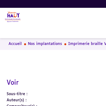
Aller
Aller
Aller
au
au
à
contenu
pied
la
principal
de
recherche
page
Accueil
Nos implantations
Imprimerie braille 
Voir
Sous-titre :
Auteur(s) :