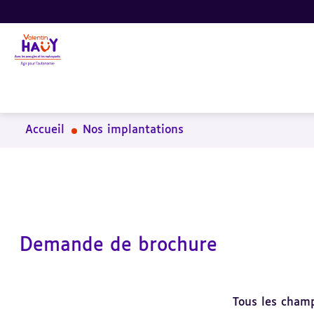
Aller
Aller
Aller
au
au
à
contenu
pied
la
principal
de
recherche
page
Accueil
Nos implantations
Demande de brochure
Tous les champ