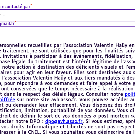
*
 recontacté par
*
mail.fr
rsonnelles recueillies par l’association Valentin Haüy e
 traitement, ne sont utilisées que pour les finalités suiv
 invitations à participer à des évènements, fidélisation, 
 base légale du traitement est l’intérêt légitime de l’asso
r notre action à destination des déficients visuels et l’e
ires pour agir en leur faveur. Elles sont destinées aux s
l’association Valentin Haüy et aux tiers mandatés à des
e, pour répondre à vos demandes et faire appel à votre g
ont conservées que le temps nécessaire à la réalisation 
 dans le respect des délais légaux. Consulter notre
poli
hiffrée
sur notre site avh.asso.fr. Vous pouvez accéder 
nt ou demander leur effacement. Vous disposez des droi
tification, limitation, portabilité de vos données. Vous d
roit de définir le sort de vos données « post mortem ».
ntacter notre DPO :
dpo@avh.asso.fr
. Si vous estimez, apr
 vos droits Informatique et Libertés ne sont pas respect
resser à la CNIL. Si vous souhaitez vous désinscrire de l