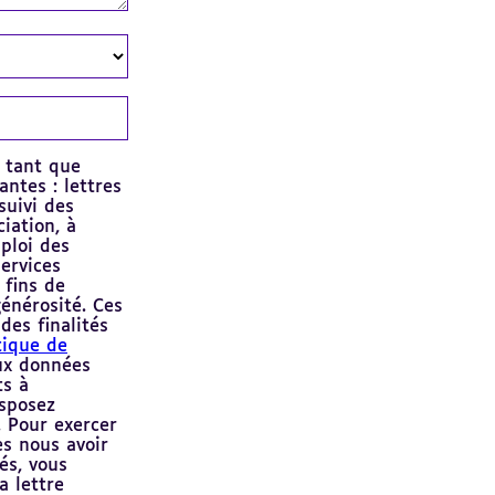
n tant que
antes : lettres
suivi des
ciation, à
mploi des
ervices
 fins de
énérosité. Ces
des finalités
tique de
aux données
ts à
isposez
 Pour exercer
ès nous avoir
és, vous
a lettre