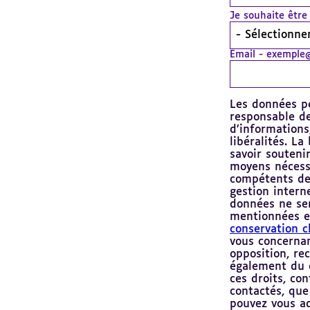
Je souhaite être
Email - exemple@
Les données pe
responsable de
d’informations,
libéralités. La
savoir souteni
moyens nécessa
compétents de 
gestion intern
données ne ser
mentionnées et
conservation c
vous concerna
opposition, rec
également du d
ces droits, co
contactés, que
pouvez vous ad