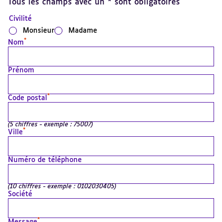
Tous les champs avec un * sont obligatoires
Civilité
Monsieur
Madame
*
Nom
Prénom
*
Code postal
(5 chiffres - exemple : 75007)
*
Ville
Numéro de téléphone
(10 chiffres - exemple : 0102030405)
Société
*