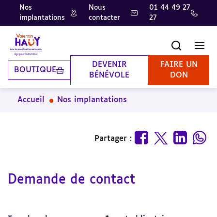
Nos
Nous
01 44 49 27
implantations
contacter
27
Aller
Aller
Aller
au
au
à
contenu
pied
la
Recherche
Men
principal
de
recherche
page
DEVENIR
FAIRE UN
BOUTIQUE
BÉNÉVOLE
DON
Accueil
Nos implantations
Partager :
Demande de contact