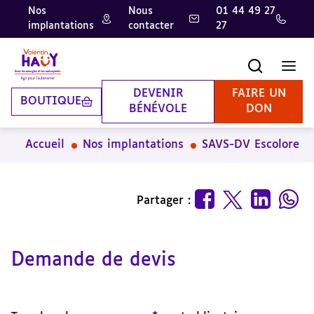
Nos
Nous
01 44 49 27
implantations
contacter
27
Aller
Aller
Aller
au
au
à
contenu
pied
la
Recherche
Men
principal
de
recherche
page
DEVENIR
FAIRE UN
BOUTIQUE
BÉNÉVOLE
DON
Accueil
Nos implantations
SAVS-DV Escolore
Partager :
Demande de devis