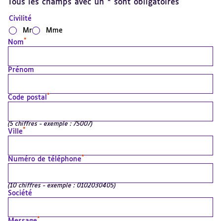
Tous les champs avec un * sont obligatoires
Civilité
Mr
Mme
*
Nom
Prénom
*
Code postal
(5 chiffres - exemple : 75007)
*
Ville
*
Numéro de téléphone
(10 chiffres - exemple : 0102030405)
Société
*