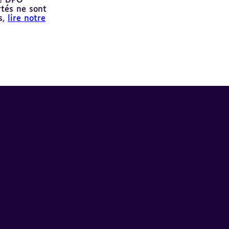
re DPO
rtés ne sont
s,
lire notre