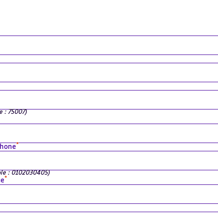
e : 75007)
*
phone
ple : 0102030405)
*
ce