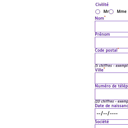
Civilité
Mr
Mme
*
Nom
Prénom
*
Code postal
(5 chiffres - exempl
*
Ville
Numéro de télé
(10 chiffres - exem
Date de naissan
Société