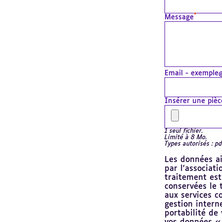
*
Message
Email - exemple@
Insérer une pièc
1 seul fichier.
Limité à 8 Mo.
Types autorisés : pdf
Les données ai
par l’associat
traitement est
conservées le 
aux services c
gestion interne
portabilité de