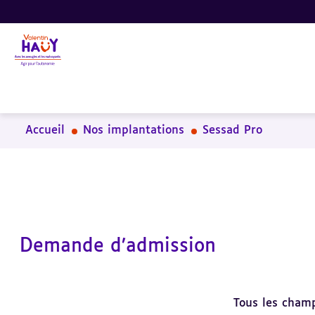
Aller
Aller
Aller
au
au
à
contenu
pied
la
principal
de
recherche
page
Accueil
Nos implantations
Sessad Pro
Demande d’admission
Tous les champ