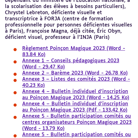
dépendant du ministère de l’Éducation nationale, à
la scolarisation des élèves à besoins particuliers),
Chrystel Lebreton, déficiente visuelle et
transcriptrice à FORJA (centre de formation
professionnelle pour personnes déficientes visuelles
à Paris), Françoise Magna, déjà citée, Éric Obyn,
déficient visuel, professeur à l’INJA (Paris)
Règlement Poinçon Magique 2023 (Word -
83.84 Ko)
Annexe 1 – Conseils pédagogiques 2023
(Word - 29.47 Ko)
Annexe 2 – Barème 2023 (Word - 26.78 Ko)
Annexe 3 – Listes des comités 2023 (Word -
40.23 Ko)
Annexe 4 – Bulletin individuel d’inscription
au Poinçon Magique 2023 (Word - 14.25 Ko)
Annexe 4 – Bulletin individuel d’inscription
au Poinçon Magique 2023 (Pdf - 133.42 Ko)
Annexe 5 - Bulletin participation comités ou
centres organisateurs Poinçon Magique 2023
(Word - 13.79 Ko)
Annexe 5 - Bulletin participation comités ou