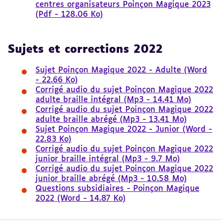
centres organisateurs Poinçon Magique 2023
(Pdf - 128.06 Ko)
Sujets et corrections 2022
Sujet Poinçon Magique 2022 - Adulte (Word
- 22.66 Ko)
Corrigé audio du sujet Poinçon Magique 2022
adulte braille intégral (Mp3 - 14.41 Mo)
Corrigé audio du sujet Poinçon Magique 2022
adulte braille abrégé (Mp3 - 13.41 Mo)
Sujet Poinçon Magique 2022 - Junior (Word -
22.83 Ko)
Corrigé audio du sujet Poinçon Magique 2022
junior braille intégral (Mp3 - 9.7 Mo)
Corrigé audio du sujet Poinçon Magique 2022
junior braille abrégé (Mp3 - 10.58 Mo)
Questions subsidiaires - Poinçon Magique
2022 (Word - 14.87 Ko)