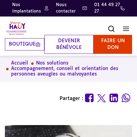
Nos
Nous
01 44 49 27
implantations
contacter
27
Aller
Aller
Aller
au
au
à
contenu
pied
la
Recherche
Men
principal
de
recherche
page
DEVENIR
FAIRE UN
BOUTIQUE
BÉNÉVOLE
DON
Accueil
Nos solutions
Accompagnement, conseil et orientation des
personnes aveugles ou malvoyantes
Partager :